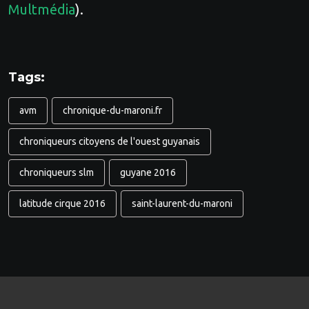
Multmédia
).
Tags:
avm
chronique-du-maroni.fr
chroniqueurs citoyens de l'ouest guyanais
chroniqueurs slm
guyane 2016
latitude cirque 2016
saint-laurent-du-maroni