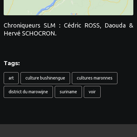
Chroniqueurs SLM : Cédric ROSS, Daouda &
Hervé SCHOCRON.
Tags:
art
culture bushinengue
cultures maronnes
district du marowijne
suriname
voir