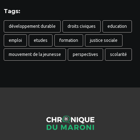
Tags:
développement durable
droits civiques
education
emploi
etudes
formation
justice sociale
mouvement de la jeunesse
perspectives
scolarité