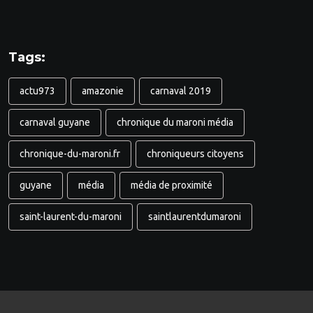
Tags:
actu973
amazonie
carnaval 2019
carnaval guyane
chronique du maroni média
chronique-du-maroni.fr
chroniqueurs citoyens
guyane
média
média de proximité
saint-laurent-du-maroni
saintlaurentdumaroni