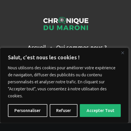
Accueil
Qui sommes nous ?
Partenaires
Contact
Salut, c'est nous les cookies !
Nous utilisons des cookies pour améliorer votre expérience
de navigation, diffuser des publicités ou du contenu
personnalisés et analyser notre trafic. En cliquant sur
"Accepter tout", vous consentez à notre utilisation des
cookies.
Personnaliser
Refuser
Accepter Tout
© Chronique du Maroni. Tous droits réservés. Site réalisé
par
Wido création