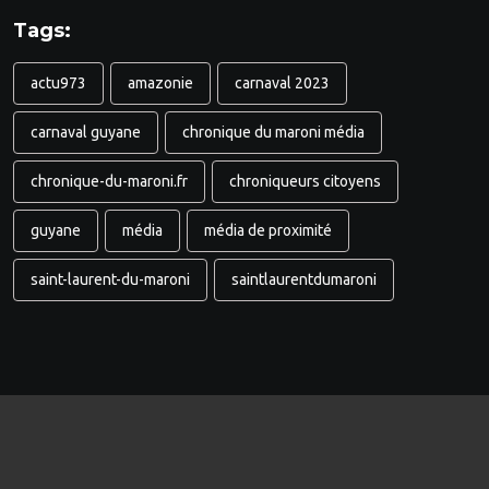
Tags:
actu973
amazonie
carnaval 2023
carnaval guyane
chronique du maroni média
chronique-du-maroni.fr
chroniqueurs citoyens
guyane
média
média de proximité
saint-laurent-du-maroni
saintlaurentdumaroni