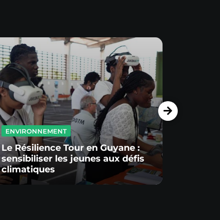
ENVIRONNEMENT
ENVIR
Le Résilience Tour en Guyane :
sensibiliser les jeunes aux défis
Green
climatiques
Nettoy