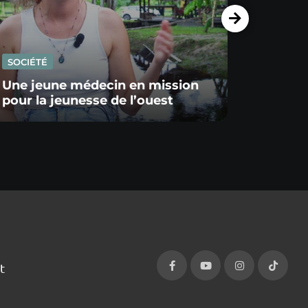
SOCIÉTÉ
SOCIÉ
Une jeune médecin en mission
pour la jeunesse de l’ouest
Un Al
t