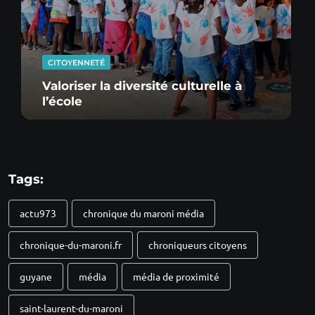
CITOYENNETÉ
Valoriser la diversité culturelle à
l’école
Tags:
actu973
chronique du maroni média
chronique-du-maroni.fr
chroniqueurs citoyens
guyane
média
média de proximité
saint-laurent-du-maroni