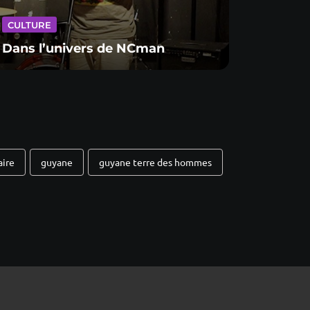
CULTU
CULTURE
Retou
Dans l’univers de NCman
la mu
aire
guyane
guyane terre des hommes