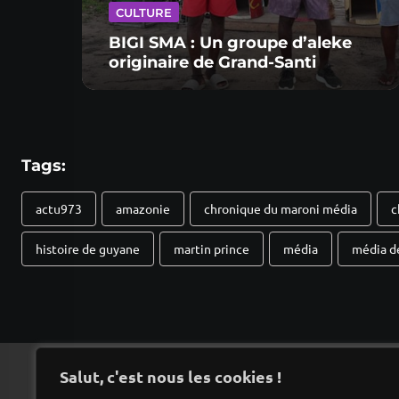
CULTURE
BIGI SMA : Un groupe d’aleke
originaire de Grand-Santi
Tags:
actu973
amazonie
chronique du maroni média
c
histoire de guyane
martin prince
média
média d
Salut, c'est nous les cookies !