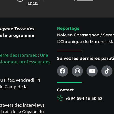
uyane Terre des
Reportage
ns le programme
Nolwen Chassagnon / Seren
©Chronique du Maroni – Ma
Terre des Hommes : Une
Suivez les dernières paru
an Moomou, professeur des
au Fifac, vendredi 11
 du Camp de la
Contact
+594 694 16 50 52
 travers des interviews
rtrait de la Guyane du