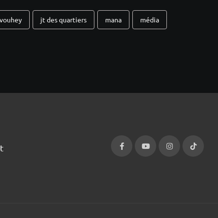
avouhey
jt des quartiers
mana
média
t