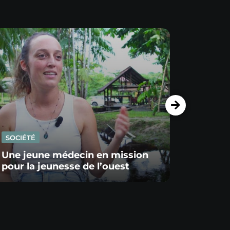
SOCIÉTÉ
SOCIÉ
Une jeune médecin en mission
pour la jeunesse de l’ouest
Un Al