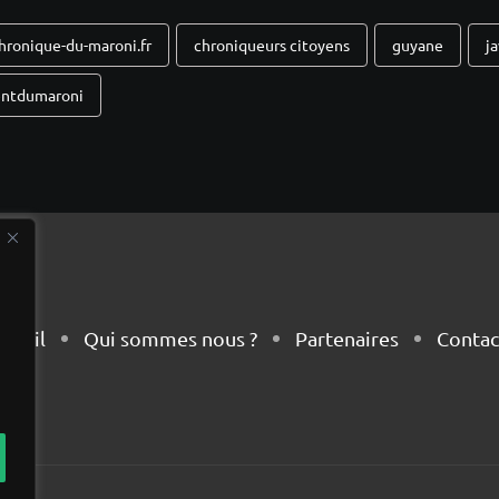
hronique-du-maroni.fr
chroniqueurs citoyens
guyane
j
entdumaroni
cueil
Qui sommes nous ?
Partenaires
Contac