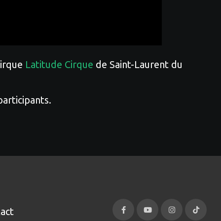
cirque
Latitude Cirque
de Saint-Laurent du
articipants.
act