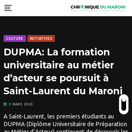
Skip
to
content
CULTURE
INITIATIVES
DUPMA: La formation
universitaire au métier
d’acteur se poursuit à
Saint-Laurent du Maroni
3 MARS 2020
A Saint-Laurent, les premiers étudiants au
DUPMA (Diplôme Universitaire de Préparation
au Métier d’Acteur) continuent de découvrir les