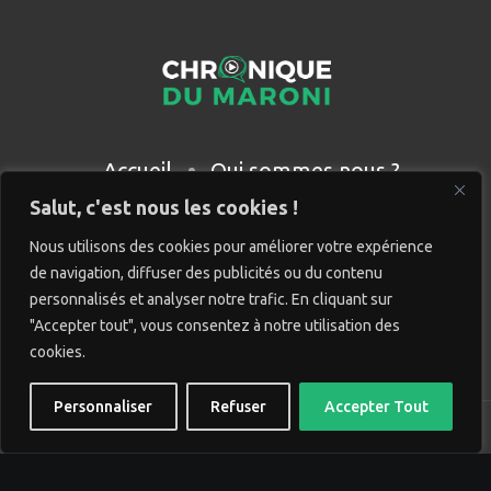
Accueil
Qui sommes nous ?
Partenaires
Contact
Salut, c'est nous les cookies !
Nous utilisons des cookies pour améliorer votre expérience
de navigation, diffuser des publicités ou du contenu
personnalisés et analyser notre trafic. En cliquant sur
"Accepter tout", vous consentez à notre utilisation des
cookies.
Personnaliser
Refuser
Accepter Tout
© Chronique du Maroni. Tous droits réservés. Site réalisé
par
Wido création