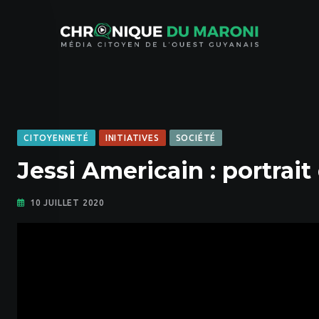
Skip
to
content
CITOYENNETÉ
INITIATIVES
SOCIÉTÉ
Jessi Americain : portrai
10 JUILLET 2020