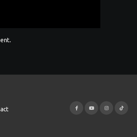
ent.
act