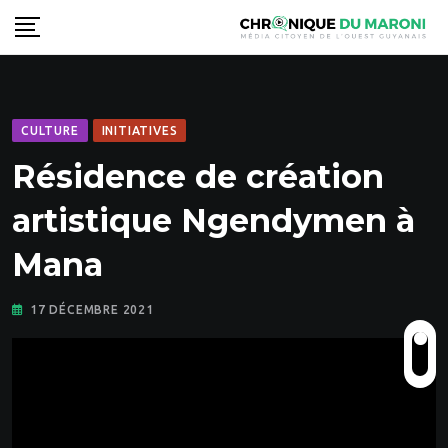
Skip
to
content
CULTURE
INITIATIVES
Résidence de création
artistique Ngendymen à
Mana
17 DÉCEMBRE 2021