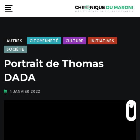
Skip
to
content
AUTRES
CITOYENNETÉ
CULTURE
INITIATIVES
SOCIÉTÉ
Portrait de Thomas
DADA
4 JANVIER 2022