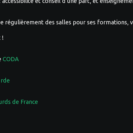
 accessibilité et conseil d’une part, et enseigneme
e régulièrement des salles pour ses formations, v
 !
e
CODA
urde
ourds de France