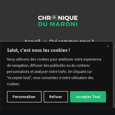
Accueil
Qui sommes nous ?
Partenaires
Contact
Salut, c'est nous les cookies !
Nous utilisons des cookies pour améliorer votre expérience
de navigation, diffuser des publicités ou du contenu
personnalisés et analyser notre trafic. En cliquant sur
"Accepter tout", vous consentez à notre utilisation des
cookies.
Personnaliser
Refuser
Accepter Tout
© Chronique du Maroni. Tous droits réservés. Site réalisé
par
Wido création