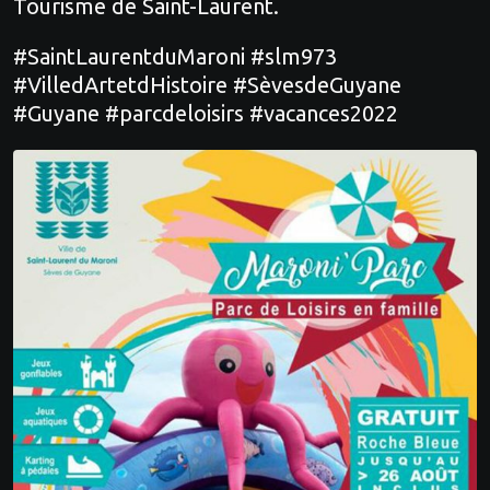
Tourisme de Saint-Laurent.
#SaintLaurentduMaroni #slm973
#VilledArtetdHistoire #SèvesdeGuyane
#Guyane #parcdeloisirs #vacances2022