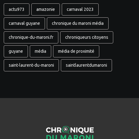
actu973
amazonie
carnaval 2023
carnaval guyane
chronique du maroni média
chronique-du-maroni.fr
chroniqueurs citoyens
guyane
média
média de proximité
saint-laurent-du-maroni
saintlaurentdumaroni