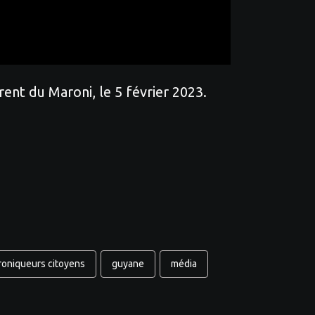
nt du Maroni, le 5 février 2023.
roniqueurs citoyens
guyane
média