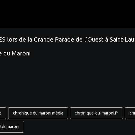
ors de la Grande Parade de l’Ouest à Saint-Laure
e du Maroni
e
chronique du maroni média
chronique-du-maroni.fr
ch
ntdumaroni