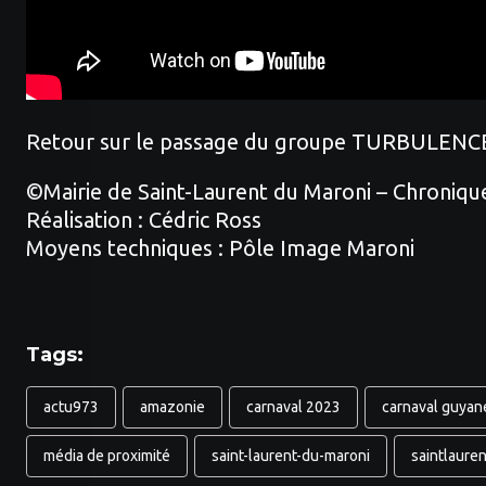
Retour sur le passage du groupe TURBULENCES l
©Mairie de Saint-Laurent du Maroni – Chroniqu
Réalisation : Cédric Ross
Moyens techniques : Pôle Image Maroni
Tags:
actu973
amazonie
carnaval 2023
carnaval guyan
média de proximité
saint-laurent-du-maroni
saintlaure