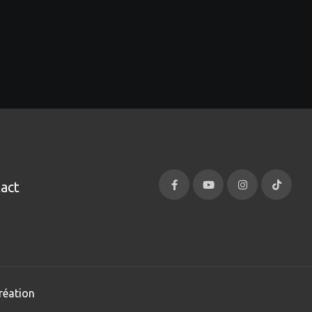
act
réation