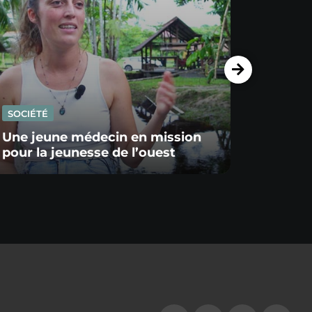
SOCIÉTÉ
SOCIÉ
Une jeune médecin en mission
pour la jeunesse de l’ouest
Un Al