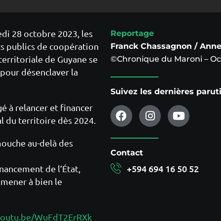
edi 28 octobre 2023, les
Reportage
s publics de coopération
Franck Chassagnon / Ann
territoriale de Guyane se
©Chronique du Maroni – Oc
 pour désenclaver la
Suivez les dernières paru
gé à relancer et financer
l du territoire dès 2024.
mouche au-delà des
Contact
+594 694 16 50 52
inancement de l’État,
 mener à bien le
/youtu.be/WuFdT2ErRXk