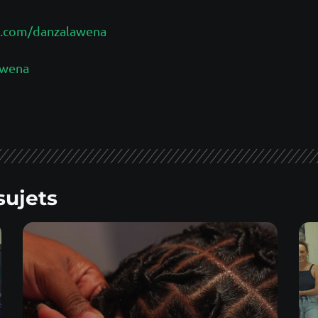
k.com/danzalawena
_wena
sujets