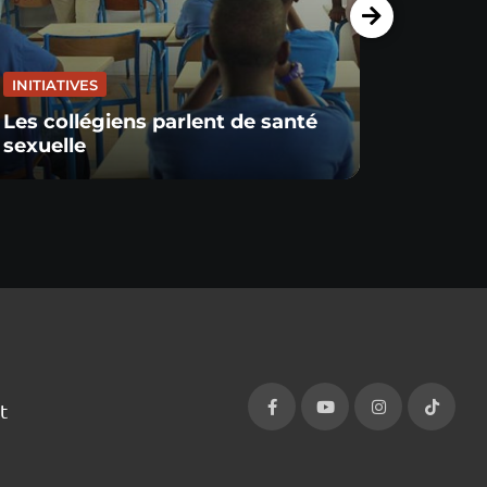
INITIATIVES
INITIA
Les collégiens parlent de santé
Un pê
sexuelle
entre
t