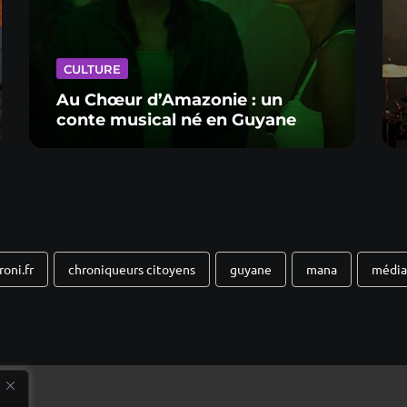
CULTURE
Au Chœur d’Amazonie : un
conte musical né en Guyane
oni.fr
chroniqueurs citoyens
guyane
mana
média