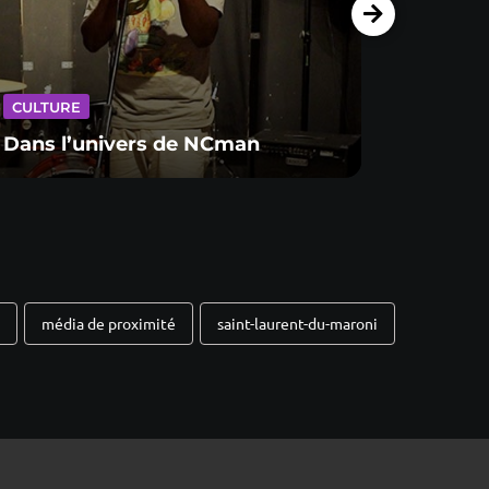
CULTU
CULTURE
Retou
Dans l’univers de NCman
la mu
média de proximité
saint-laurent-du-maroni