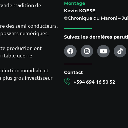
Montage
rande tradition de
Kevin KOESE
©Chronique du Maroni – Jui
ire des semi-conducteurs,
omposants numériques,
Suivez les dernières paru
tte production ont
éritable guerre
production mondiale et
Contact
e plus gros investisseur
+594 694 16 50 52