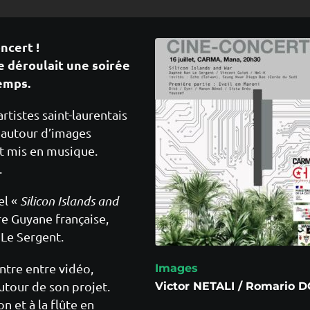
ncert !
e déroulait une soirée
temps.
rtistes saint-laurentais
 autour d’images
et mis en musique.
.
el «
Silicon Islands and
tre Guyane française,
 Le Sergent.
ontre entre vidéo,
Images
utour de son projet.
Victor NETALI / Romario
 et à la flûte en