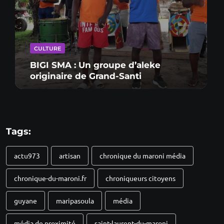
CULTURE
BIGI SMA : Un groupe d’aleke
originaire de Grand-Santi
Tags:
actu973
artisan
chronique du maroni média
chronique-du-maroni.fr
chroniqueurs citoyens
guyane
maripasoula
média
média de proximité
saint-laurent-du-maroni