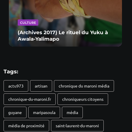
CULTURE
(Archives 2017) Le rituel du Yuku à
Awala-Yalimapo
Tags:
actu973
artisan
chronique du maroni média
chronique-du-maroni.fr
chroniqueurs citoyens
guyane
maripasoula
média
média de proximité
saint-laurent-du-maroni