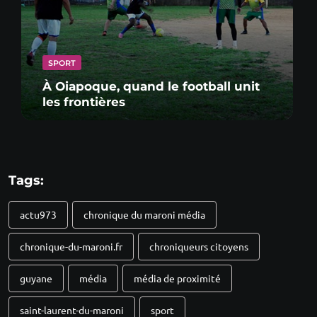
SPORT
À Oiapoque, quand le football unit
les frontières
Tags:
actu973
chronique du maroni média
chronique-du-maroni.fr
chroniqueurs citoyens
guyane
média
média de proximité
saint-laurent-du-maroni
sport