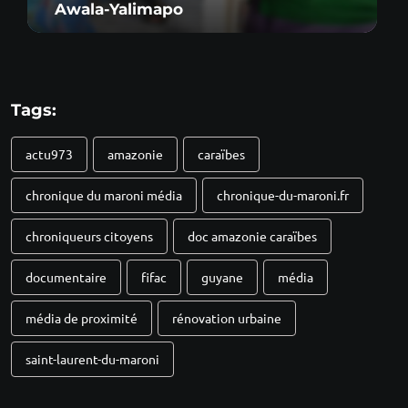
Awala-Yalimapo
Tags:
actu973
amazonie
caraïbes
chronique du maroni média
chronique-du-maroni.fr
chroniqueurs citoyens
doc amazonie caraïbes
documentaire
fifac
guyane
média
média de proximité
rénovation urbaine
saint-laurent-du-maroni