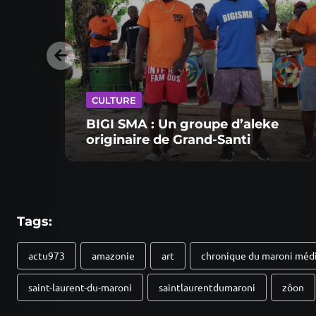
CULTURE
BIGI SMA : Un groupe d’aleke
originaire de Grand-Santi
Tags:
actu973
amazonie
art
chronique du maroni méd
saint-laurent-du-maroni
saintlaurentdumaroni
zôon