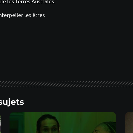
ulé les Terres Australes.
nterpeller les êtres
sujets