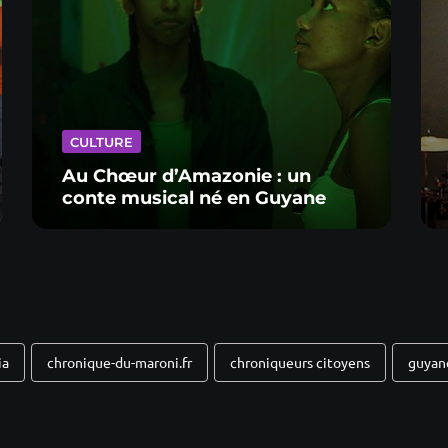
CULTURE
Au Chœur d’Amazonie : un
conte musical né en Guyane
ia
chronique-du-maroni.fr
chroniqueurs citoyens
guyan