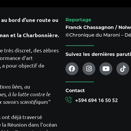
, au bord d’une route ou
Reportage
Franck Chassagnon / Nol
man et la Charbonnière.
©Chronique du Maroni – D
e très discret, des zèbres
Suivez les dernières paru
formance d’art
c, a pour objectif de
ons liées, au
Contact
s, à la lutte contre le
+594 694 16 50 52
 savoirs scientifiques”
s ont déjà traversé
de la Réunion dans l’océan