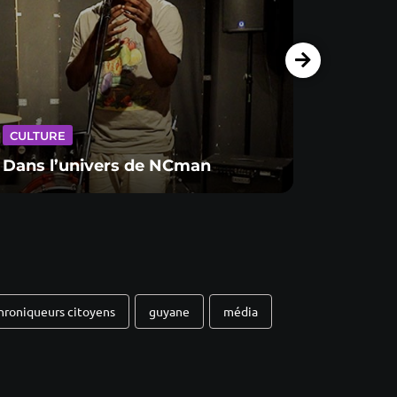
CULTU
CULTURE
Retou
Dans l’univers de NCman
la mu
hroniqueurs citoyens
guyane
média