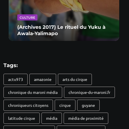
CULTURE
(Archives 2017) Le rituel du Yuku à
Awala-Yalimapo
Tags:
actu973
amazonie
arts du cirque
chronique du maroni média
chronique-du-maroni.fr
chroniqueurs citoyens
cirque
guyane
latitude cirque
média
média de proximité