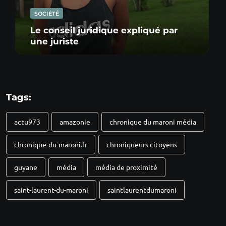
SOCIÉTÉ
Le conseil juridique expliqué par
une juriste
Tags:
actu973
amazonie
chronique du maroni média
chronique-du-maroni.fr
chroniqueurs citoyens
guyane
média
média de proximité
saint-laurent-du-maroni
saintlaurentdumaroni