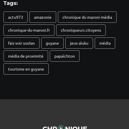
Tags:
actu973
amazonie
chronique du maroni média
chronique-du-maroni.fr
chroniqueurs citoyens
fais voir soolan
guyane
jeux aluku
média
média de proximité
papaïchton
tourisme en guyane