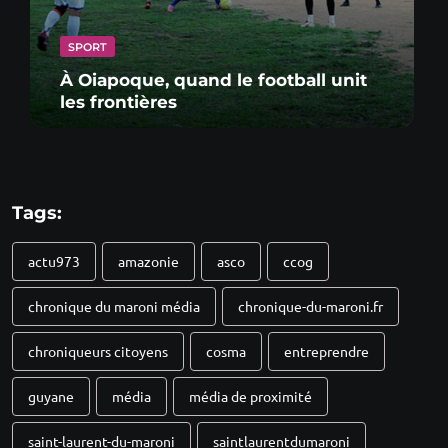
SPORT
À Oiapoque, quand le football unit
les frontières
Tags:
actu973
amazonie
asco
ccog
chronique du maroni média
chronique-du-maroni.fr
chroniqueurs citoyens
cosma
entreprendre
guyane
média
média de proximité
saint-laurent-du-maroni
saintlaurentdumaroni