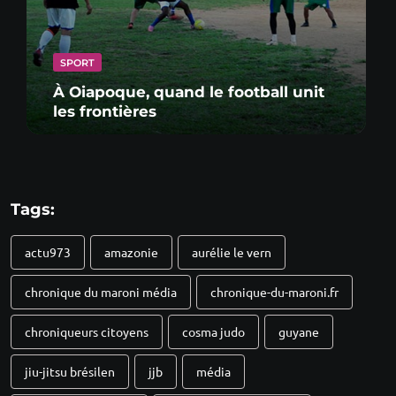
SPORT
À Oiapoque, quand le football unit
les frontières
Tags:
actu973
amazonie
aurélie le vern
chronique du maroni média
chronique-du-maroni.fr
chroniqueurs citoyens
cosma judo
guyane
jiu-jitsu brésilen
jjb
média