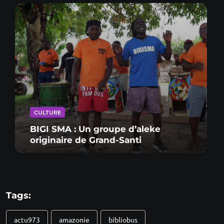
CULTURE
BIGI SMA : Un groupe d’aleke
originaire de Grand-Santi
Tags:
actu973
amazonie
bibliobus