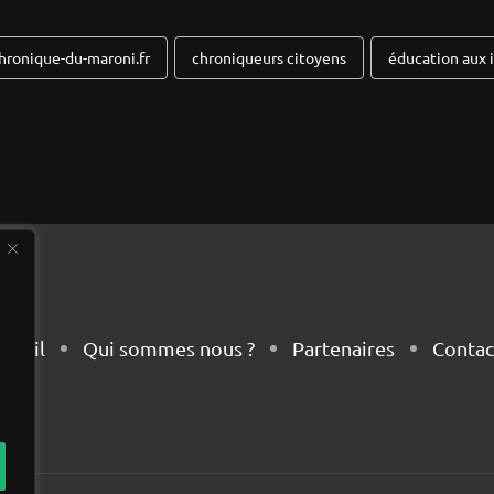
hronique-du-maroni.fr
chroniqueurs citoyens
éducation aux 
cueil
Qui sommes nous ?
Partenaires
Contac