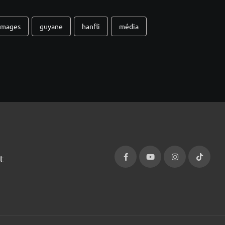
images
guyane
hanfli
média
t