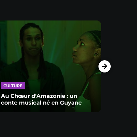
CULTURE
CULTU
Au Chœur d’Amazonie : un
conte musical né en Guyane
Dans 