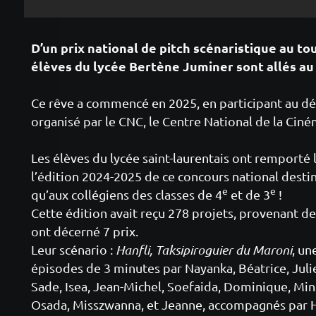
D’un prix national de pitch scénaristique au to
élèves du lycée Bertène Juminer sont allés au 
Ce rêve a commencé en 2025, en participant au défi 
organisé par le CNC, le Centre National de la Cin
Les élèves du lycée saint-laurentais ont remporté l
l’édition 2024-2025 de ce concours national destin
e
e
qu’aux collégiens des classes de 4
et de 3
!
Cette édition avait reçu 278 projets, provenant d
ont décerné 7 prix.
Leur scénario :
Hanfli, Taksipiroguier du Maroni
, un
épisodes de 3 minutes par Nayanka, Béatrice, Juliet
Sade, Isea, Jean-Michel, Soefaida, Dominique, Min
Osada, Misszwanna, et Jeanne, accompagnés par H