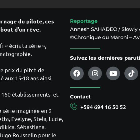
urnage du pilote, ces
Reportage
bout d’un rêve.
Annesh SAHADEO / Slowly
©Chronique du Maroni – Avr
« écris ta série »,
ématographie.
Suivez les dernières paru
e prix du pitch de
é aux 15-18 ans ainsi
e 160 établissements et
Contact
+594 694 16 50 52
e série imaginée en 9
ta, Evelyne, Stela, Lucie,
dikica, Sébastiana,
ugo Rousselin pour le