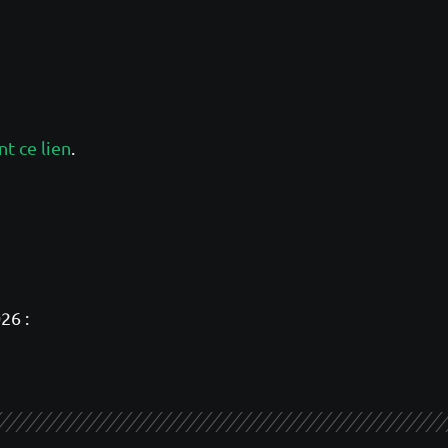
nt ce lien
.
26 :