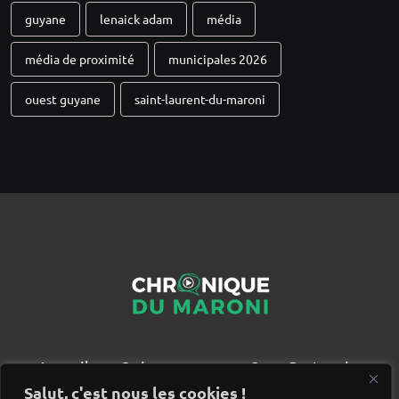
guyane
lenaick adam
média
média de proximité
municipales 2026
ouest guyane
saint-laurent-du-maroni
Accueil
Qui sommes nous ?
Partenaires
Contact
Salut, c'est nous les cookies !