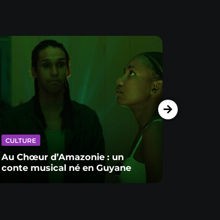
CULTURE
CULTU
Au Chœur d’Amazonie : un
conte musical né en Guyane
Dans 