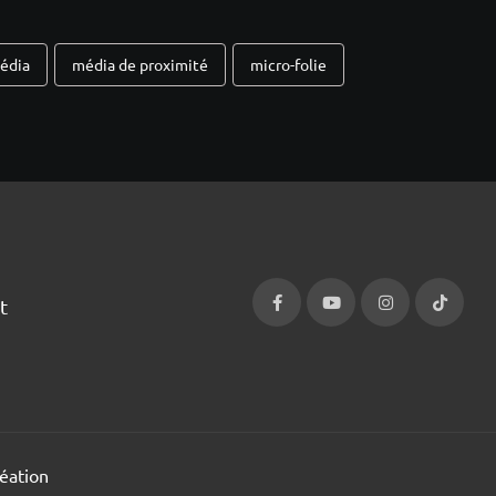
édia
média de proximité
micro-folie
t
éation