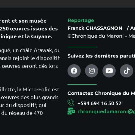
aurent et son musée
Reportage
250 œuvres issues des
Franck CHASSAGNON / 
tinique et la Guyane.
©Chronique du Maroni – Ma
ngué, un châle Arawak, ou
Suivez les dernières paru
ais rejoint le dispositif
s œuvres seront dès lors
illette, la Micro-Folie est
Contactez Chronique du Ma
x œuvres des plus grands
+594 694 16 50 52
 du dispositif, qui
chroniquedumaroni@g
 du réseau de 470