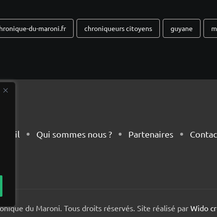
hronique-du-maroni.fr
chroniqueurs citoyens
guyane
m
cueil
Qui sommes nous ?
Partenaires
Contac
nique du Maroni. Tous droits réservés. Site réalisé par
Wido cr