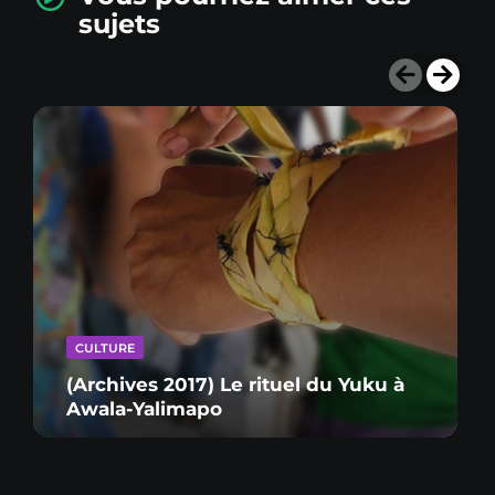
sujets
CULTURE
(Archives 2017) Le rituel du Yuku à
Awala-Yalimapo