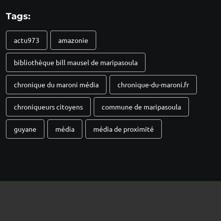
Tags:
actu973
amazonie
bibliothèque bill mausel de maripasoula
chronique du maroni média
chronique-du-maroni.fr
chroniqueurs citoyens
commune de maripasoula
guyane
média
média de proximité