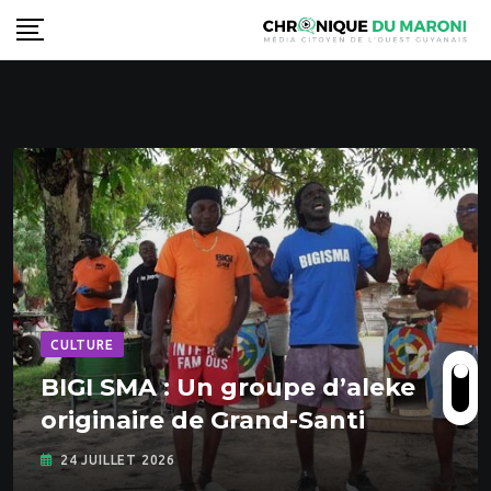
S
k
i
p
t
o
c
o
n
t
e
n
CULTURE
t
BIGI SMA : Un groupe d’aleke
originaire de Grand-Santi
24 JUILLET 2026