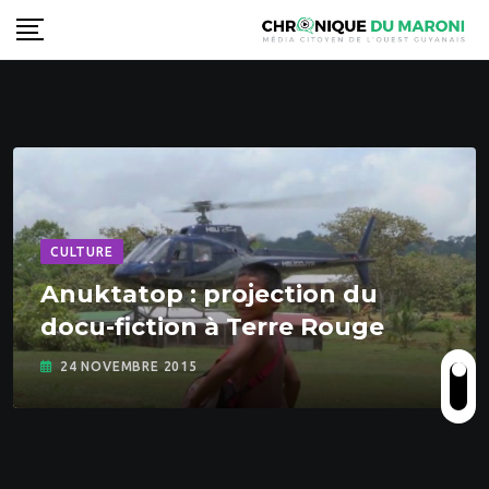
Skip
to
content
CULTURE
Anuktatop : projection du
docu-fiction à Terre Rouge
24 NOVEMBRE 2015