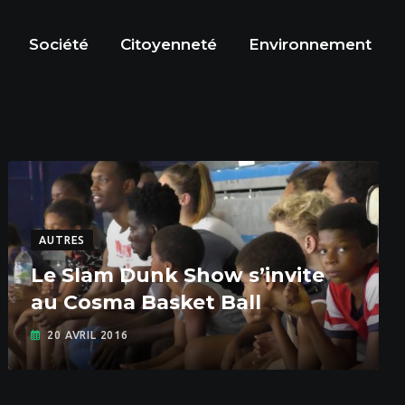
Société
Citoyenneté
Environnement
AUTRES
Le Slam Dunk Show s’invite
au Cosma Basket Ball
20 AVRIL 2016