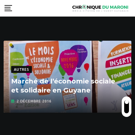
Skip
to
content
AUTRES
Marché de l’économie sociale
et solidaire en Guyane
2 DÉCEMBRE 2016