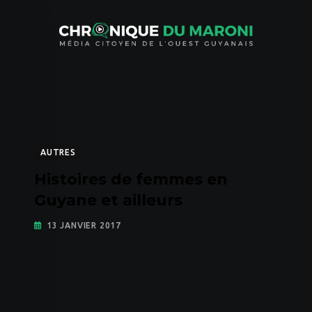
Skip
to
content
AUTRES
Histoires de femmes en
Guyane et ailleurs
13 JANVIER 2017