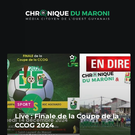
S
k
i
p
t
o
c
o
n
t
e
n
t
SPORT
Live : Finale de la Coupe de la
CCOG 2024