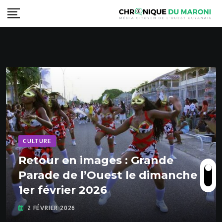
S
k
i
p
t
o
c
o
n
t
e
CULTURE
n
Retour en images : Grande
t
Parade de l’Ouest le dimanche
1er février 2026
2 FÉVRIER 2026