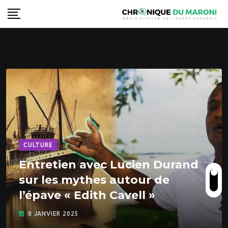
S
k
i
p
t
o
c
o
n
t
e
CULTURE
n
Entretien avec Lucien Durand
t
sur les mythes autour de
l’épave « Edith Cavell »
8 JANVIER 2025