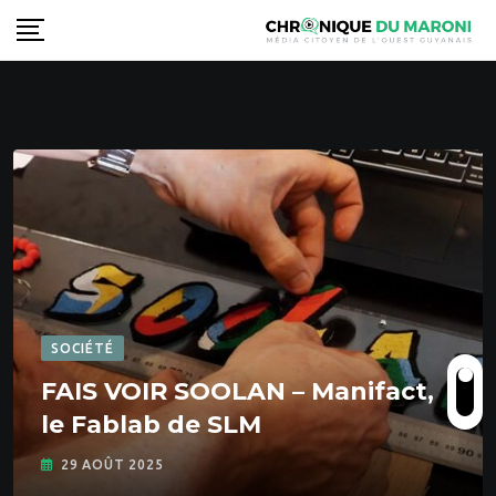
S
k
i
p
t
o
c
o
n
t
e
n
SOCIÉTÉ
t
FAIS VOIR SOOLAN – Manifact,
le Fablab de SLM
29 AOÛT 2025